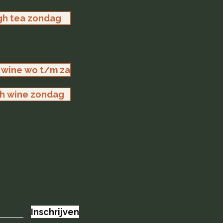
gh tea zondag
 wine wo t/m za
h wine zondag
Inschrijven