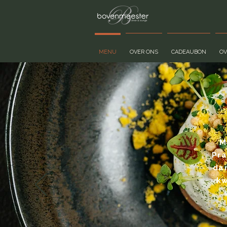
MENU
OVER ONS
CADEAUBON
O
M
Pra
dan
kw