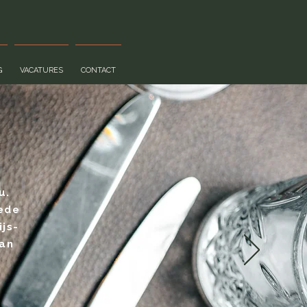
G
VACATURES
CONTACT
u.
mede
ijs-
aan