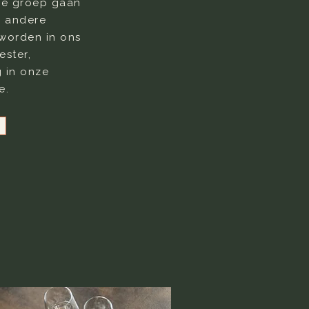
re groep gaan
r andere
worden in ons
ester,
g in onze
te.