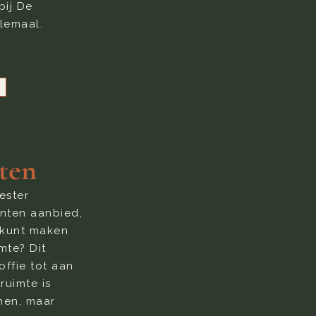
bij De
lemaal.
ten
ester
nten aanbied,
k kunt maken
mte? Dit
offie tot aan
ruimte is
nen, maar