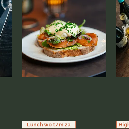
Lunch wo t/m za
Hig