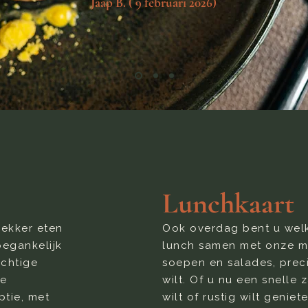
Jaap B. ( 9 februari 2026)
Lunchkaart
lekker eten
Ook overdag bent u wel
oegankelijk
lunch samen met onze mi
achtige
soepen en salades, preci
re
wilt. Of u nu een snelle 
ptie, met
wilt of rustig wilt genie