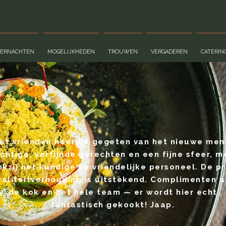
VERNACHTEN
MOGELIJKHEDEN
TROUWEN
VERGADEREN
CATERIN
et vrienden heerlijk gegeten van het nieuwe men
chtige, verfijnde gerechten en een fijne sfeer, 
kzij het kundige en vriendelijke personeel. De pr
aliteitverhouding is uitstekend. Complimenten 
de kok en het hele team — er wordt hier echt
fantastisch gekookt! Jaap.