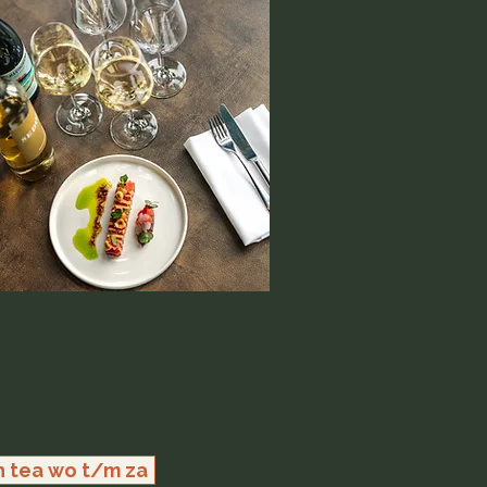
h tea wo t/m za