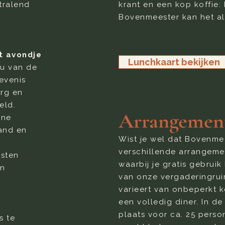
tralend
krant en een kop koffie: 
Bovenmeester kan het al
t avondje
Lunchkaart bekijken
u van de
evenis
org en
eld.
Arrangemen
rne
and en
Wist je wel dat Bovenme
verschillende arrangeme
asten
waarbij je gratis gebrui
en
van onze vergaderingrui
varieert van onbeperkt k
een volledig diner. In de 
plaats voor ca. 25 perso
s te