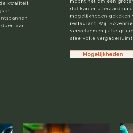
mocht het om een grote
de kwaliteit
dat kan er uiteraard naa
jker
mogelijkheden gekeken 
 ontspannen
restaurant. Wij, Bovenme
e doen aan
verwelkomen jullie graa
sfeervolle vergaderruim
Mogelijkheden