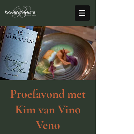
Proefavond met
Kim van Vino
Veno