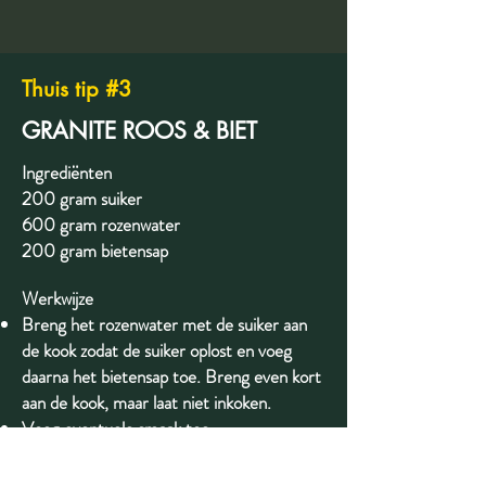
Thuis tip #3
GRANITE ROOS & BIET
Ingrediënten
200 gram suiker
600 gram rozenwater
200 gram bietensap
Werkwijze
Breng het rozenwater met de suiker aan
de kook zodat de suiker oplost en voeg
daarna het bietensap toe. Breng even kort
aan de kook, maar laat niet inkoken.
Voeg eventuele smaak toe.
Giet dun uit in een bak en vries in.
Gedurende het vriesproces regelmatig