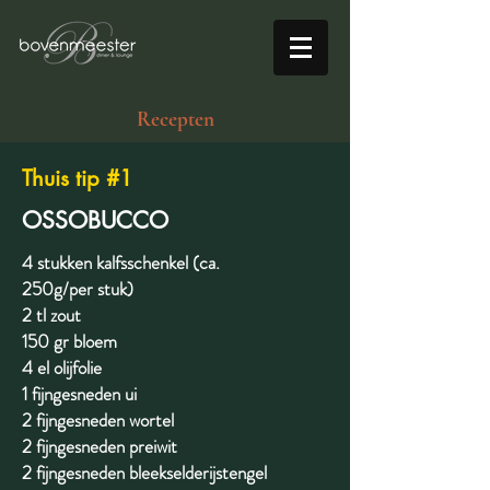
Recepten
Thuis tip #1
OSSOBUCCO
4 stukken kalfsschenkel (ca.
250g/per stuk)
2 tl zout
150 gr bloem
4 el olijfolie
1 fijngesneden ui
2 fijngesneden wortel
2 fijngesneden preiwit
2 fijngesneden bleekselderijstengel