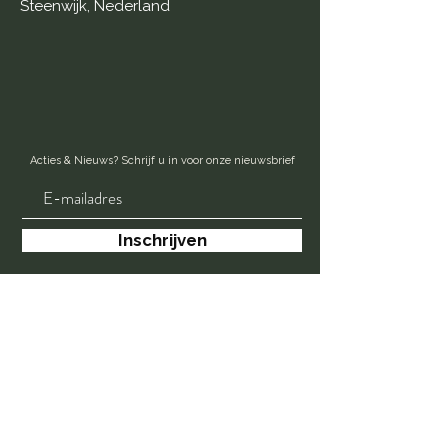
Steenwijk, Nederland
Acties & Nieuws? Schrijf u in voor onze nieuwsbrief
Inschrijven
Opening hours:
Open Wednesday to Saturday from 12:00.
Sunday from 1:00 PM.
Reservations on Monday & Tuesday on
request.
Click here for the (reservation) conditions.