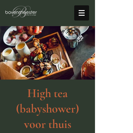
High tea
(babyshower)
voor thuis